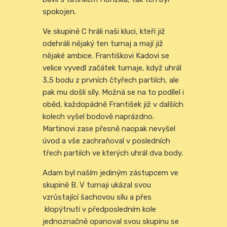
spokojen.
Ve skupině C hráli naši kluci, kteří již
odehráli nějaký ten turnaj a mají již
nějaké ambice. Františkovi Kadovi se
velice vyvedl začátek turnaje, když uhrál
3,5 bodu z prvních čtyřech partiích, ale
pak mu došli síly. Možná se na to podílel i
oběd, každopádně František již v dalších
kolech vyšel bodově naprázdno.
Martinovi zase přesně naopak nevyšel
úvod a vše zachraňoval v posledních
třech partiích ve kterých uhrál dva body.
Adam byl naším jediným zástupcem ve
skupině B. V turnaji ukázal svou
vzrůstající šachovou sílu a přes
klopýtnutí v předposledním kole
jednoznačně opanoval svou skupinu se