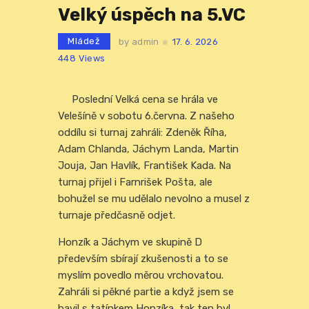
Velký úspěch na 5.VC
Mládež
by
admin
17. 6. 2026
448
Views
Poslední Velká cena se hrála ve
Velešíně v sobotu 6.června. Z našeho
oddílu si turnaj zahráli: Zdeněk Říha,
Adam Chlanda, Jáchym Landa, Martin
Jouja, Jan Havlík, František Kada. Na
turnaj přijel i Farnrišek Pošta, ale
bohužel se mu udělalo nevolno a musel z
turnaje předčasně odjet.
Honzík a Jáchym ve skupině D
především sbírají zkušenosti a to se
myslím povedlo měrou vrchovatou.
Zahráli si pěkné partie a když jsem se
bavil s tatínkem Honzíka, tak ten byl