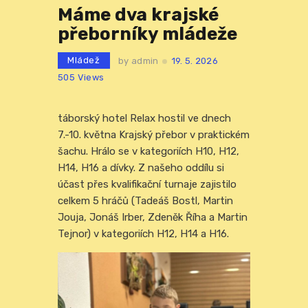
Máme dva krajské
přeborníky mládeže
Mládež
by
admin
19. 5. 2026
505
Views
táborský hotel Relax hostil ve dnech
7.-10. května Krajský přebor v praktickém
šachu. Hrálo se v kategoriích H10, H12,
H14, H16 a dívky. Z našeho oddílu si
účast přes kvalifikační turnaje zajistilo
celkem 5 hráčů (Tadeáš Bostl, Martin
Jouja, Jonáš Irber, Zdeněk Říha a Martin
Tejnor) v kategoriích H12, H14 a H16.