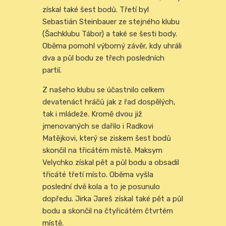
získal také šest bodů. Třetí byl
Sebastián Steinbauer ze stejného klubu
(Šachklubu Tábor) a také se šesti body.
Oběma pomohl výborný závěr, kdy uhráli
dva a půl bodu ze třech posledních
partií.
Z našeho klubu se účastnilo celkem
devatenáct hráčů jak z řad dospělých,
tak i mládeže. Kromě dvou již
jmenovaných se dařilo i Radkovi
Matějkovi, který se ziskem šest bodů
skončil na třicátém místě. Maksym
Velychko získal pět a půl bodu a obsadil
třicáté třetí místo. Oběma vyšla
poslední dvě kola a to je posunulo
dopředu. Jirka Jareš získal také pět a půl
bodu a skončil na čtyřicátém čtvrtém
místě.