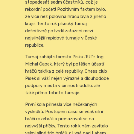
stopadesát sedm účastníků, což je
rekordní počet! Pozitivním faktem bylo,
že více než polovina hráčů byla z jiného
kraje. Tento rok písecký turnaj
definitivně potvrdil zařazení mezi
nejsilnější rapidové turnaje v České
republice.
Turnaj zahájil starosta Písku JUDr. Ing.
Michal Čapek, který byl potěšen účastí
hráčů takřka z celé republiky. Chess club
Písek si váží nejen výrazné a dlouhodobé
podpory města v činnosti oddílu, ale
také přímo tohoto turnaje.
První kola přinesla více nečekaných
výsledků. Postupem času se však silní
hráči rozehráli a prosazovali se na
nejvyšší příčky. Tento rok k nám zavítalo
velmi silné trio hráčů z Lysé nad Labem.