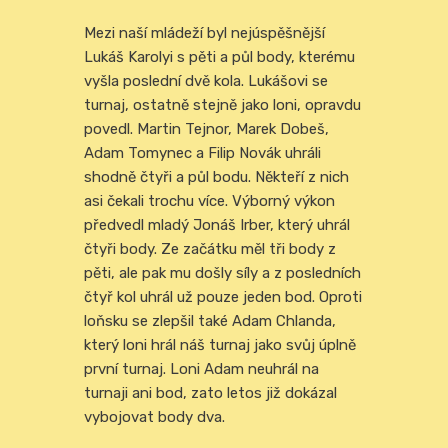
Mezi naší mládeží byl nejúspěšnější
Lukáš Karolyi s pěti a půl body, kterému
vyšla poslední dvě kola. Lukášovi se
turnaj, ostatně stejně jako loni, opravdu
povedl. Martin Tejnor, Marek Dobeš,
Adam Tomynec a Filip Novák uhráli
shodně čtyři a půl bodu. Někteří z nich
asi čekali trochu více. Výborný výkon
předvedl mladý Jonáš Irber, který uhrál
čtyři body. Ze začátku měl tři body z
pěti, ale pak mu došly síly a z posledních
čtyř kol uhrál už pouze jeden bod. Oproti
loňsku se zlepšil také Adam Chlanda,
který loni hrál náš turnaj jako svůj úplně
první turnaj. Loni Adam neuhrál na
turnaji ani bod, zato letos již dokázal
vybojovat body dva.