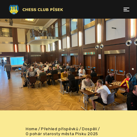
Home
Přehled příspěvků
Dospělí
O pohár starosty města Písku 2025