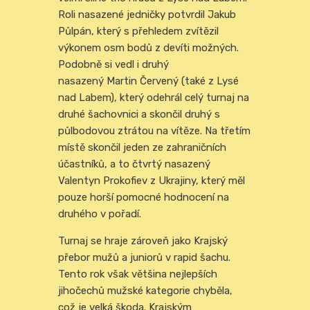
Roli nasazené jedničky potvrdil Jakub
Půlpán, který s přehledem zvítězil
výkonem osm bodů z devíti možných.
Podobně si vedl i druhý
nasazený Martin Červený (také z Lysé
nad Labem), který odehrál celý turnaj na
druhé šachovnici a skončil druhý s
půlbodovou ztrátou na vítěze. Na třetím
místě skončil jeden ze zahraničních
účastníků, a to čtvrtý nasazený
Valentyn Prokofiev z Ukrajiny, který měl
pouze horší pomocné hodnocení na
druhého v pořadí.
Turnaj se hraje zároveň jako Krajský
přebor mužů a juniorů v rapid šachu.
Tento rok však většina nejlepších
jihočechů mužské kategorie chyběla,
což je velká škoda. Krajským