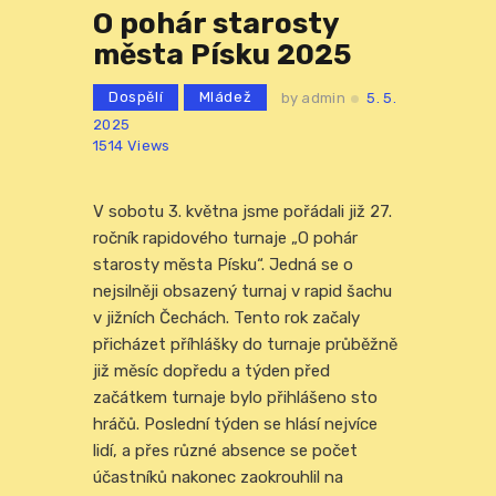
O pohár starosty
města Písku 2025
Dospělí
Mládež
by
admin
5. 5.
2025
1514
Views
V sobotu 3. května jsme pořádali již 27.
ročník rapidového turnaje „O pohár
starosty města Písku“. Jedná se o
nejsilněji obsazený turnaj v rapid šachu
v jižních Čechách. Tento rok začaly
přicházet příhlášky do turnaje průběžně
již měsíc dopředu a týden před
začátkem turnaje bylo přihlášeno sto
hráčů. Poslední týden se hlásí nejvíce
lidí, a přes různé absence se počet
účastníků nakonec zaokrouhlil na