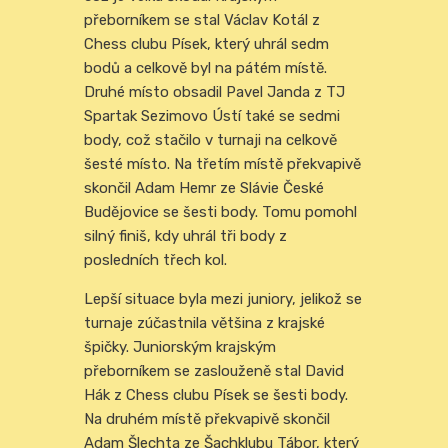
přeborníkem se stal Václav Kotál z
Chess clubu Písek, který uhrál sedm
bodů a celkově byl na pátém místě.
Druhé místo obsadil Pavel Janda z TJ
Spartak Sezimovo Ústí také se sedmi
body, což stačilo v turnaji na celkově
šesté místo. Na třetím místě překvapivě
skončil Adam Hemr ze Slávie České
Budějovice se šesti body. Tomu pomohl
silný finiš, kdy uhrál tři body z
posledních třech kol.
Lepší situace byla mezi juniory, jelikož se
turnaje zúčastnila většina z krajské
špičky. Juniorským krajským
přeborníkem se zaslouženě stal David
Hák z Chess clubu Písek se šesti body.
Na druhém místě překvapivě skončil
Adam Šlechta ze Šachklubu Tábor, který