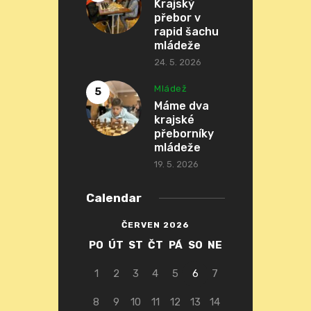
Krajský
přebor v
rapid šachu
mládeže
24. 5. 2026
Mládež
Máme dva
krajské
přeborníky
mládeže
19. 5. 2026
Calendar
ČERVEN 2026
PO
ÚT
ST
ČT
PÁ
SO
NE
1
2
3
4
5
6
7
8
9
10
11
12
13
14