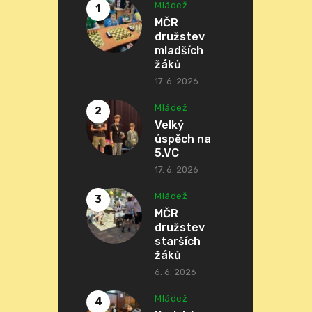
Mládež
MČR
družstev
mladších
žáků
17. 6. 2026
Mládež
Velký
úspěch na
5.VC
17. 6. 2026
Mládež
MČR
družstev
starších
žáků
6. 6. 2026
Mládež