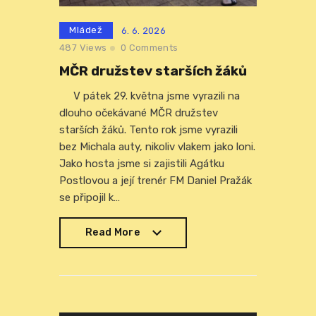
Mládež
6. 6. 2026
487
Views
0
Comments
MČR družstev starších žáků
V pátek 29. května jsme vyrazili na
dlouho očekávané MČR družstev
starších žáků. Tento rok jsme vyrazili
bez Michala auty, nikoliv vlakem jako loni.
Jako hosta jsme si zajistili Agátku
Postlovou a její trenér FM Daniel Pražák
se připojil k…
Read More
Read More