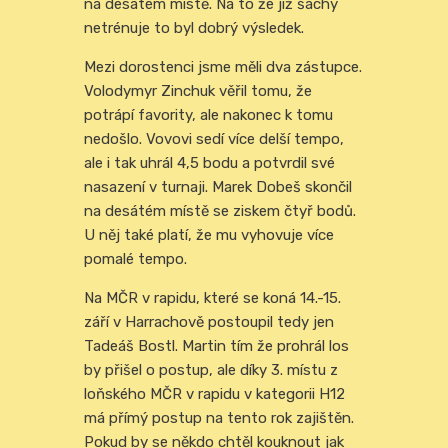
na desátém místě. Na to že již šachy
netrénuje to byl dobrý výsledek.
Mezi dorostenci jsme měli dva zástupce.
Volodymyr Zinchuk věřil tomu, že
potrápí favority, ale nakonec k tomu
nedošlo. Vovovi sedí více delší tempo,
ale i tak uhrál 4,5 bodu a potvrdil své
nasazení v turnaji. Marek Dobeš skončil
na desátém místě se ziskem čtyř bodů.
U něj také platí, že mu vyhovuje více
pomalé tempo.
Na MČR v rapidu, které se koná 14.-15.
září v Harrachově postoupil tedy jen
Tadeáš Bostl. Martin tím že prohrál los
by přišel o postup, ale díky 3. místu z
loňského MČR v rapidu v kategorii H12
má přímý postup na tento rok zajištěn.
Pokud by se někdo chtěl kouknout jak