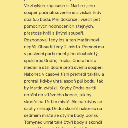
Ve zbylých zápasech si Martin i jeho
soupeř počínali suverénně a získali tedy
oba 6,5 bodu. Měli dokonce i všech pět
pomocných hodnoceních stejných,
přestože hráli s jinými soupeři.
Rozhodoval tedy los a ten Martininovi
nepřál. Obsadil tedy 2. místo. Pomoci mu
v poslední partii mohl jeho dlouholetý
spoluhráč Ondřej Topka. Ondra hrál o
medaili a stál dobře proti svému soupeři.
Nakonec v časové tísni přehlédl taktiku a
prohrál. Kdyby uhrál aspoň půl bodu, tak
by Martin zvítězil. Kdyby Ondra partii
dotáhl do vítězného konce, tak by
skončil na třetím místě. Ale na kdyby se
šachy nehrají. Ondra skončil nakonec na
sedmém místě se čtyřmi body. Jonáš
Tomynec uhrál také čtyři body a skončil