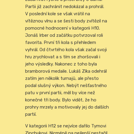
Partii již zachránit nedokázal a prohrál.
V poslední kole se však vrátil na
vítěznou vlnu a se šesti body zvítězil na
pomocné hodnocení v kategorii H10.
Jonáš Irber od začátku potvrzoval roli
favorita. První tři kola s přehledem
vyhrál. Od čtvrtého kola však začal svoji
hru zrychlovat a s tím se zhoršovali i
jeho výsledky. Nakonec z toho byla
bramborová medaile. Lukáš Zíka odehrál
zatím jen několik turnajů, ale přesto
podal slušný výkon. Nebýt nešťastného
patu v první partii, měl by více než
konečné tři body. Bylo vidět, že ho
prohry mrzely a motivovaly jej do dalších
partií.
V kategorii H12 se nejvíce dařilo Tymovi
Zinchukovi. Nicméně na nejlepší nestačil