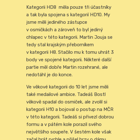
Kategorii HD8 měla pouze tři účastníky
a tak byla spojena s kategorií HD10. My
jsme měli jediného zástupce
v osmičkách a zároveň to byl jediný
chlapec v této kategorii. Martin Jouja se
tedy stal krajským přeborníkem
v kategorii H8. Stačilo mu k tomu uhrát 3
body ve spojené kategorii. Některé další
partie měl dobře Martin rozehrané, ale
nedotáhl je do konce.
Ve věkové kategorii do 10 let jsme měli
také medailové ambice. Tadeáš Bostl
věkově spadal do osmiček, ale zvolil si
kategorii H10 a bojoval o postup na MČR
v této kategorii. Tadeáš si přivezl dobrou
formu a v pátém kole porazil svého
největšího soupeře. V šestém kole však
začal hrát rychle a přišel brzy o dámu.