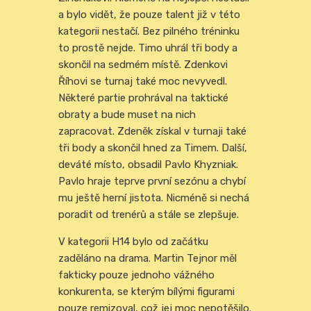
a bylo vidět, že pouze talent již v této
kategorii nestačí. Bez pilného tréninku
to prostě nejde. Timo uhrál tři body a
skončil na sedmém místě. Zdenkovi
Říhovi se turnaj také moc nevyvedl.
Některé partie prohrával na taktické
obraty a bude muset na nich
zapracovat. Zdeněk získal v turnaji také
tři body a skončil hned za Timem. Další,
deváté místo, obsadil Pavlo Khyzniak.
Pavlo hraje teprve první sezónu a chybí
mu ještě herní jistota. Nicméně si nechá
poradit od trenérů a stále se zlepšuje.
V kategorii H14 bylo od začátku
zaděláno na drama. Martin Tejnor měl
fakticky pouze jednoho vážného
konkurenta, se kterým bílými figurami
pouze remizoval, což jej moc nepotěšilo.