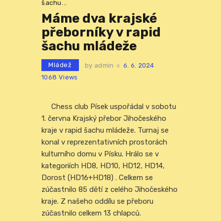
šachu...
Máme dva krajské
přeborníky v rapid
šachu mládeže
Mládež
by
admin
6. 6. 2024
1068
Views
Chess club Písek uspořádal v sobotu
1. června Krajský přebor Jihočeského
kraje v rapid šachu mládeže. Turnaj se
konal v reprezentativních prostorách
kulturního domu v Písku. Hrálo se v
kategoriích HD8, HD10, HD12, HD14,
Dorost (HD16+HD18) . Celkem se
zúčastnilo 85 dětí z celého Jihočeského
kraje. Z našeho oddílu se přeboru
zúčastnilo celkem 13 chlapců.